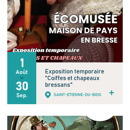
1
Exposition temporaire
Août
"Coiffes et chapeaux
30
bressans"
Sep.
SAINT-ETIENNE-DU-BOIS