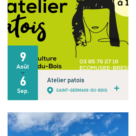
9
Août
6
Atelier patois
Sep.
SAINT-GERMAIN-DU-BOIS