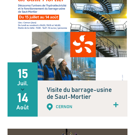
15
Juil.
Visite du barrage-usine
14
de Saut-Mortier
Août
CERNON