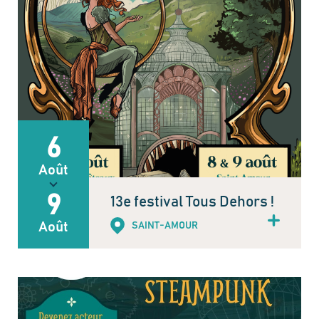
6
Août
9
13e festival Tous Dehors !
Août
SAINT-AMOUR