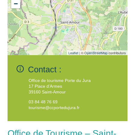
−
Leaflet
| ©
OpenStreetMap
contributors
Contact :
Office de tourisme Porte du Jura
17 Place d’Armes
39160 Saint-Amour
03 84 48 76 69
tourisme@ccportedujura.fr
Office de Tourisme – Saint-