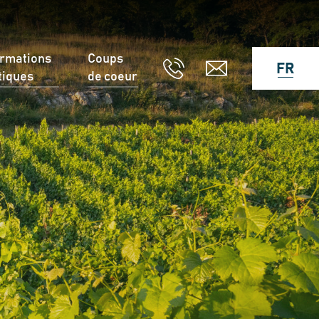
ormations
Coups
FR
tiques
de coeur