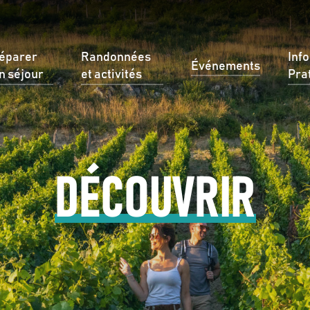
éparer
Randonnées
Inf
Événements
n séjour
et activités
Pra
DÉCOUVRIR