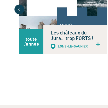
e
Les châteaux du
Jura... trop FORTS !
toute
l'année
LONS-LE-SAUNIER