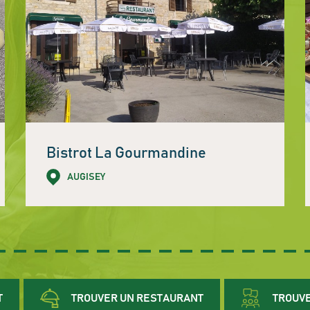
Bistrot La Gourmandine
AUGISEY
T
TROUVER UN RESTAURANT
TROUVE