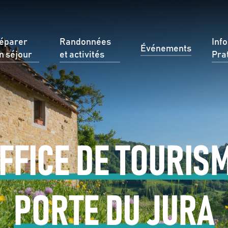
éparer
Randonnées
Inf
Événements
n séjour
et activités
Pra
FFICE DE TOURIS
PORTE DU JURA