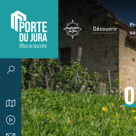
Pr
Découvrir
so
O