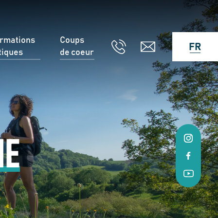
ormations
Coups
FR
tiques
de coeur
ME