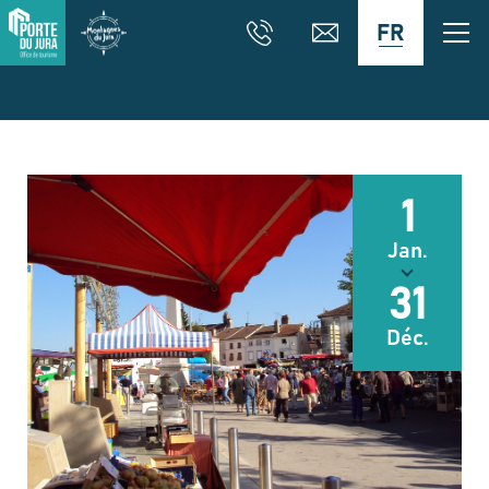
FR
1
Jan.
31
Déc.