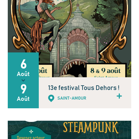
6
Août
9
13e festival Tous Dehors !
Août
SAINT-AMOUR