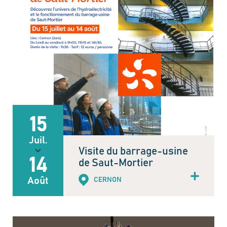
15
Juil.
Visite du barrage-usine
14
de Saut-Mortier
Août
CERNON