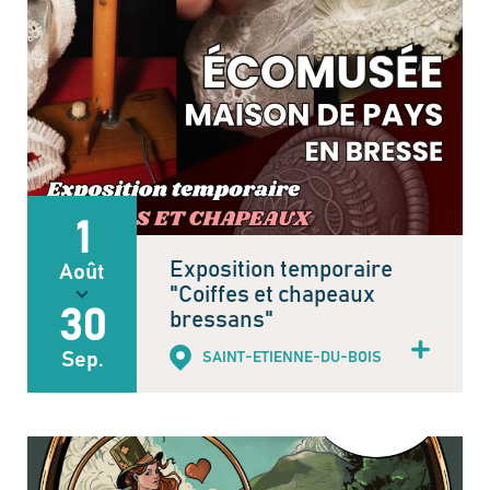
1
Exposition temporaire
Août
"Coiffes et chapeaux
30
bressans"
Sep.
SAINT-ETIENNE-DU-BOIS