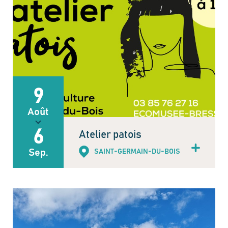
9
Août
6
Atelier patois
Sep.
SAINT-GERMAIN-DU-BOIS