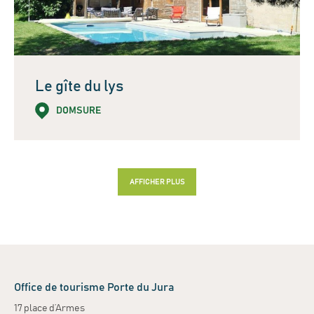
Le gîte du lys
DOMSURE
AFFICHER PLUS
Leaflet
| ©
OpenStreetMap
contributors
+
−
Office de tourisme Porte du Jura
17 place d’Armes