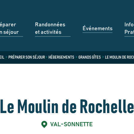
éparer
Randonnées
Inf
Événements
n séjour
et activités
Pra
EIL
PRÉPARER SON SÉJOUR
HÉBERGEMENTS
GRANDS GÎTES
LE MOULIN DE ROC
Le Moulin de Rochell
VAL-SONNETTE