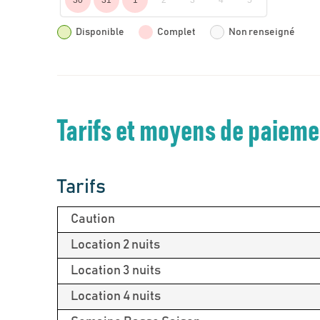
30
31
1
2
3
4
5
Disponible
Complet
Non renseigné
Tarifs et moyens de paiem
Tarifs
Caution
Location 2 nuits
Location 3 nuits
Location 4 nuits