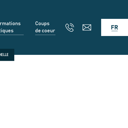
ormations
Coups
FR
tiques
de coeur
HELLE
e