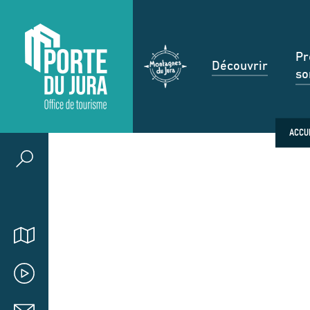
Pr
Découvrir
so
ACCU