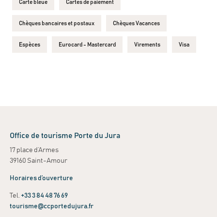
Carte bleue
Cartes de paiement
Chèques bancaires et postaux
Chèques Vacances
Espèces
Eurocard - Mastercard
Virements
Visa
Office de tourisme Porte du Jura
17 place d’Armes
39160 Saint-Amour
Horaires d’ouverture
Tel.
+33 3 84 48 76 69
tourisme@ccportedujura.fr