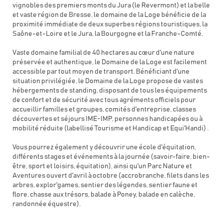
vignobles des premiers monts du Jura (le Revermont) et la belle
et vaste région de Bresse, le domaine de la Loge bénéficie de la
proximité immédiate de deux superbes régions touristiques, la
Saône-et-Loire et le Jura, la Bourgogne et la Franche-Comté.
Vaste domaine familial de 40 hectares au cœur d'une nature
préservée et authentique, le Domaine de la Loge est facilement
accessible par tout moyen de transport. Bénéficiant d'une
situation privilégiée, le Domaine de la Loge propose de vastes
hébergements de standing, disposant de tous les équipements
de confort et de sécurité avec tous agréments officiels pour
accueillir familles et groupes, comités d'entreprise, classes
découvertes et séjours IME-IMP, personnes handicapées ou à
mobilité réduite (labellisé Tourisme et Handicap et Equi'Handi) .
Vous pourrez également y découvrir une école d'équitation,
différents stages et événements à la journée (savoir-faire, bien-
être, sport et loisirs, équitation), ainsi qu'un Parc Nature et
Aventures ouvert d'avril à octobre (accrobranche, filets dans les
arbres, explor'games, sentier des légendes, sentier faune et
flore, chasse aux trésors, balade à Poney, balade en calèche,
randonnée équestre).