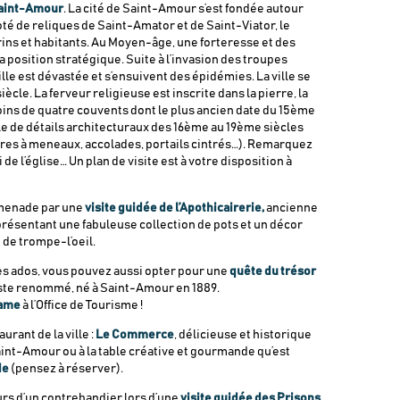
Saint-Amour
. La cité de Saint-Amour s’est fondée autour
oté de reliques de Saint-Amator et de Saint-Viator, le
rins et habitants. Au Moyen-âge, une forteresse et des
 position stratégique. Suite à l’invasion des troupes
ville est dévastée et s’ensuivent des épidémies. La ville se
ècle. La ferveur religieuse est inscrite dans la pierre, la
oins de quatre couvents dont le plus ancien date du 15ème
ille de détails architecturaux des 16ème au 19ème siècles
es à meneaux, accolades, portails cintrés…). Remarquez
 de l’église… Un plan de visite est à votre disposition à
menade par une
visite guidée de l’Apothicairerie,
ancienne
 présentant une fabuleuse collection de pots et un décor
 de trompe-l’oeil.
es ados, vous pouvez aussi opter pour une
quête du trésor
tiste renommé, né à Saint-Amour en 1889.
Game
à l’Office de Tourisme !
rant de la ville :
Le Commerce
, délicieuse et historique
int-Amour ou à la table créative et gourmande qu’est
de
(pensez à réserver).
urs d’un contrebandier lors d’une
visite guidée des Prisons