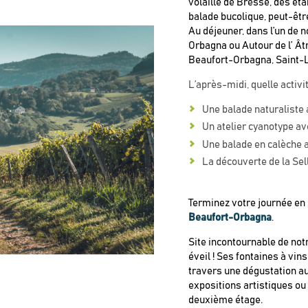
volaille de Bresse, des éta
balade bucolique, peut-êt
Au déjeuner, dans l’un de 
Orbagna ou Autour de l’ Ât
Beaufort-Orbagna, Saint-
L’après-midi, quelle activi
Une balade naturaliste 
Un atelier cyanotype ave
Une balade en calèche 
La découverte de la Sel
Terminez votre journée en
Beaufort-Orbagna
.
Site incontournable de notr
éveil ! Ses fontaines à vin
travers une dégustation au
expositions artistiques ou 
deuxième étage.