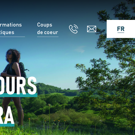
ormations
Coups
FR
tiques
de coeur
JOURS
RA