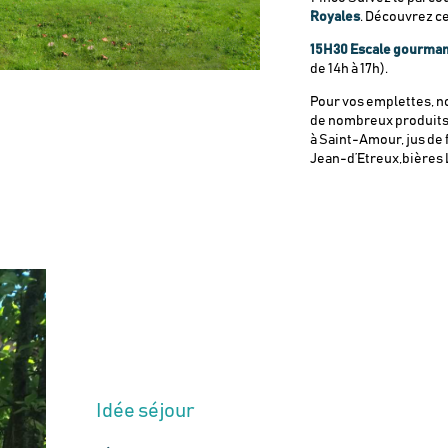
Royales
. Découvrez c
15H30 Escale gourmand
de 14h à 17h).
Pour vos emplettes, n
de nombreux produits l
à Saint-Amour, jus de f
Jean-d’Etreux,bières 
Idée séjour