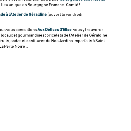
e lieu unique en Bourgogne Franche-Comté !
e à l’Atelier de Géraldine
(ouvert le vendredi
ous vous conseillons
Aux Délices D’Elise
, vous y trouverez
ocaux et gourmandises : bricelets de l’Atelier de Géraldine
ruits, sodas et confitures de Nos Jardins Imparfaits à Saint-
La Perle Noire …