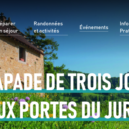
éparer
Randonnées
Inf
Événements
n séjour
et activités
Pra
PADE DE TROIS 
UX PORTES DU JU