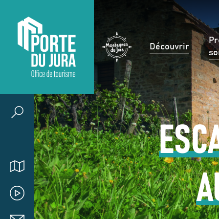
Pr
Découvrir
so
ESCA
A