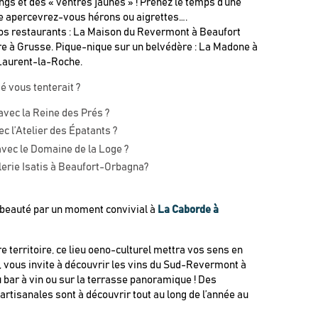
ngs et des « ventres jaunes » ! Prenez le temps d’une
re apercevrez-vous hérons ou aigrettes….
nos restaurants : La Maison du Revermont à Beaufort
re à Grusse. Pique-nique sur un belvédère : La Madone à
Laurent-la-Roche.
té vous tenterait ?
avec la Reine des Prés ?
c l’Atelier des Épatants ?
avec le Domaine de la Loge ?
lerie Isatis à Beaufort-Orbagna?
 beauté par un moment convivial à
La Caborde à
e territoire, ce lieu oeno-culturel mettra vos sens en
s, vous invite à découvrir les vins du Sud-Revermont à
 bar à vin ou sur la terrasse panoramique ! Des
artisanales sont à découvrir tout au long de l’année au