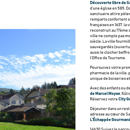
Découverte libre de 
d’une église en 585. D
sanctuaire attire pèle
remparts confortent sa
françaises en 1637, la 
reconstruit au 17ème si
ville ne compte pas m
siècle. La ville fourm
sauvegardés (ouvertur
aussi le clocher beffroi
l’Office de Tourisme.
Poursuivez votre pro
pharmacie de la ville,
unique de boiseries et
Avec des enfants ou d
de Marcel Moyse
, flû
Réservez votre
City 
Déjeuner dans un restau
adresse au cœur de Sa
L’Échappée Gourman
14h30 Suivez le parco