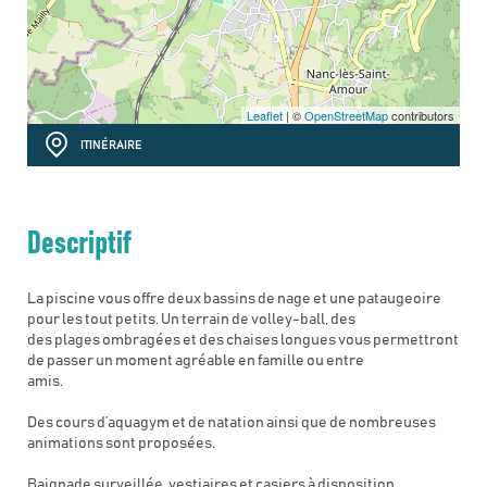
Leaflet
| ©
OpenStreetMap
contributors
ITINÉRAIRE
Descriptif
La piscine vous offre deux bassins de nage et une pataugeoire
pour les tout petits. Un terrain de volley-ball, des
des plages ombragées et des chaises longues vous permettront
de passer un moment agréable en famille ou entre
amis.
Des cours d’aquagym et de natation ainsi que de nombreuses
animations sont proposées.
Baignade surveillée, vestiaires et casiers à disposition.