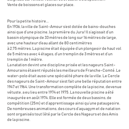
Vente de boissons et glaces sur place.
Pour la petite histoire...
En 1936, la ville de Saint-Amour s’est dotée de bains-douches
ainsi que d’une piscine, la première du Jura ! Il s’agissait d’un
bassin olympique de 33 mètres de long sur 16 mètres de large,
avec une hauteur d’eau allant de 80 centimètres
à 2,75 mètres. La piscine était équipée d’un plongeoir de haut vol
de 5 mètres avec 4 étages, d’un tremplin de 3 mètres et d’un
tremplin de 1 mètre.
La natation devint une discipline prisée et les nageurs Saint-
Amourains étaient réputés les meilleurs de Franche-Comté. Le
water-polo était aussi une spécialité phare de la ville. Le Cercle
des nageurs de Saint-Amour s’est fait une belle réputation entre
1947 et 1964. Une transformation complète de la piscine, devenue
vétuste, a eu lieu entre 1974 et 1975. La nouvelle piscine a été
inaugurée en août 1974. Elle est formée de deux bassins, de
compétition (25m) et d’apprentissage ainsi qu’une pataugeoire.
De nombreuses animations, des cours d’aquagym et de natation
sont organisés tout l’été par le Cercle des Nageurs et des Amis
de la piscine.