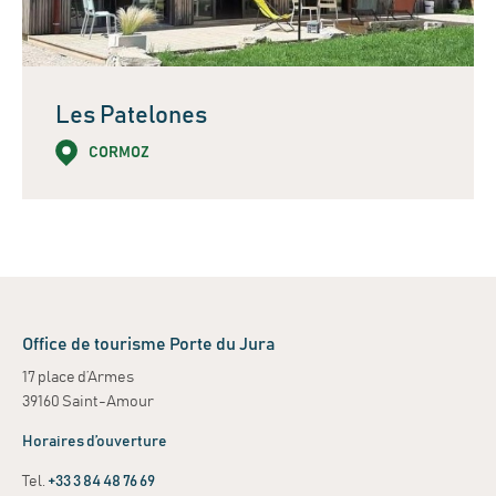
Les Patelones
CORMOZ
Leaflet
| ©
OpenStreetMap
contributors
+
−
Office de tourisme Porte du Jura
17 place d’Armes
39160 Saint-Amour
Horaires d’ouverture
Tel.
+33 3 84 48 76 69