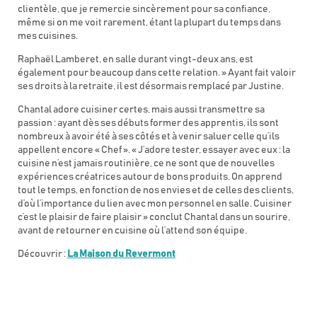
clientèle, que je remercie sincèrement pour sa confiance,
même si on me voit rarement, étant la plupart du temps dans
mes cuisines.
Raphaël Lamberet, en salle durant vingt-deux ans, est
également pour beaucoup dans cette relation. » Ayant fait valoir
ses droits à la retraite, il est désormais remplacé par Justine.
Chantal adore cuisiner certes, mais aussi transmettre sa
passion : ayant dès ses débuts former des apprentis, ils sont
nombreux à avoir été à ses côtés et à venir saluer celle qu’ils
appellent encore « Chef ». « J’adore tester, essayer avec eux : la
cuisine n’est jamais routinière, ce ne sont que de nouvelles
expériences créatrices autour de bons produits. On apprend
tout le temps, en fonction de nos envies et de celles des clients,
d’où l’importance du lien avec mon personnel en salle. Cuisiner
c’est le plaisir de faire plaisir » conclut Chantal dans un sourire,
avant de retourner en cuisine où l’attend son équipe.
Découvrir :
La Maison du Revermont