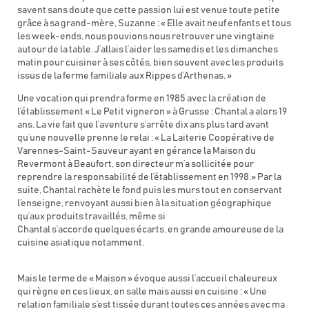
savent sans doute que cette passion lui est venue toute petite
grâce à sa grand-mère, Suzanne : « Elle avait neuf enfants et tous
les week-ends, nous pouvions nous retrouver une vingtaine
autour de la table. J’allais l’aider les samedis et les dimanches
matin pour cuisiner à ses côtés, bien souvent avec les produits
issus de la ferme familiale aux Rippes d’Arthenas. »
Une vocation qui prendra forme en 1985 avec la création de
l’établissement « Le Petit vigneron » à Grusse ; Chantal a alors 19
ans. La vie fait que l’aventure s’arrête dix ans plus tard avant
qu’une nouvelle prenne le relai : « La Laiterie Coopérative de
Varennes-Saint-Sauveur ayant en gérance la Maison du
Revermont à Beaufort, son directeur m’a sollicitée pour
reprendre la responsabilité de l’établissement en 1998.» Par la
suite, Chantal rachète le fond puis les murs tout en conservant
l’enseigne, renvoyant aussi bien à la situation géographique
qu’aux produits travaillés, même si
Chantal s’accorde quelques écarts, en grande amoureuse de la
cuisine asiatique notamment.
Mais le terme de « Maison » évoque aussi l’accueil chaleureux
qui règne en ces lieux, en salle mais aussi en cuisine : « Une
relation familiale s’est tissée durant toutes ces années avec ma