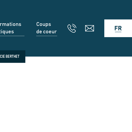
ormations
Coups
FR
tiques
de coeur
CIE BERTHET