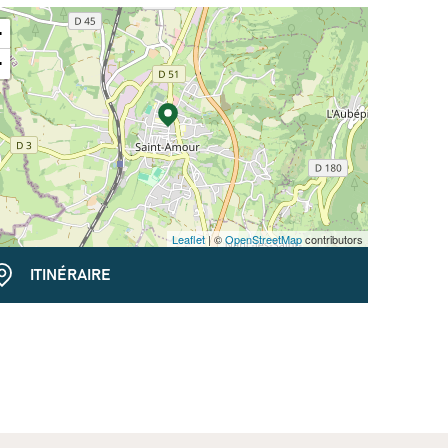
+
−
Leaflet
| ©
OpenStreetMap
contributors
ITINÉRAIRE