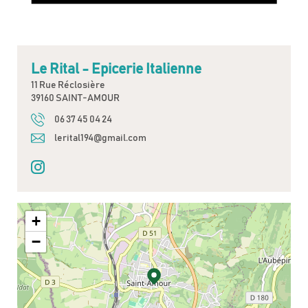
Le Rital - Epicerie Italienne
11 Rue Réclosière
39160 SAINT-AMOUR
06 37 45 04 24
lerital194@gmail.com
+
−