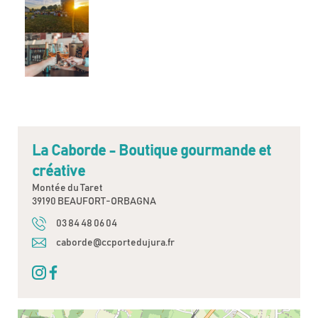
La Caborde - Boutique gourmande et
créative
Montée du Taret
39190 BEAUFORT-ORBAGNA
03 84 48 06 04
caborde@ccportedujura.fr