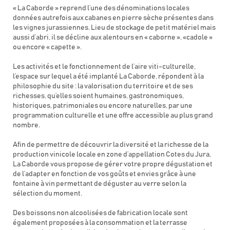
« La Caborde » reprend l’une des dénominations locales
données autrefois aux cabanes en pierre sèche présentes dans
les vignes jurassiennes. Lieu de stockage de petit matériel mais
aussi d’abri, il se décline aux alentours en « caborne », «cadole »
ou encore « capette ».
Les activités et le fonctionnement de l’aire viti-culturelle,
l’espace sur lequel a été implanté La Caborde, répondent à la
philosophie du site : la valorisation du territoire et de ses
richesses, qu’elles soient humaines, gastronomiques,
historiques, patrimoniales ou encore naturelles, par une
programmation culturelle et une offre accessible au plus grand
nombre.
Afin de permettre de découvrir la diversité et la richesse de la
production vinicole locale en zone d’appellation Cotes du Jura,
La Caborde vous propose de gérer votre propre dégustation et
de l’adapter en fonction de vos goûts et envies grâce à une
fontaine à vin permettant de déguster au verre selon la
sélection du moment.
Des boissons non alcoolisées de fabrication locale sont
également proposées à la consommation et la terrasse