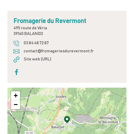
Fromagerie du Revermont
495 route de Véria
39160 BALANOD
03 84 48 72 87
contact@fromageriesdurevermont.fr
Site web (URL)
+
−