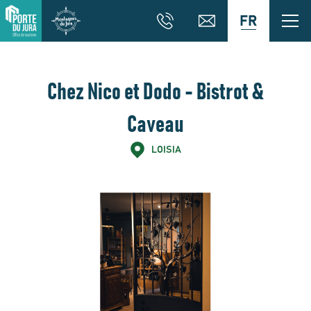
FR
Chez Nico et Dodo - Bistrot &
Caveau
LOISIA