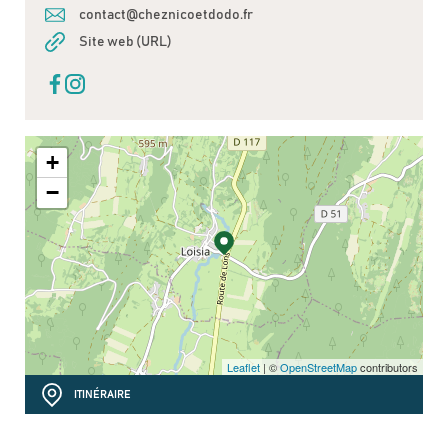
contact@cheznicoetdodo.fr
Site web (URL)
+
−
Leaflet
| ©
OpenStreetMap
contributors
ITINÉRAIRE