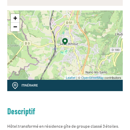
+
−
Leaflet
| ©
OpenStreetMap
contributors
ITINÉRAIRE
Descriptif
Hôtel transformé en résidence gîte de groupe classé 3 étoiles.