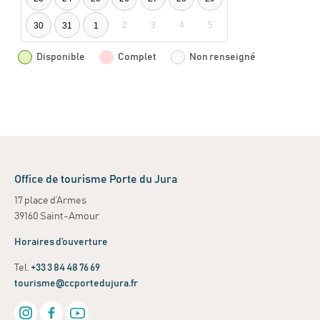
2
3
4
5
30
31
1
Disponible
Complet
Non renseigné
Office de tourisme Porte du Jura
17 place d’Armes
39160 Saint-Amour
Horaires d’ouverture
Tel.
+33 3 84 48 76 69
tourisme@ccportedujura.fr