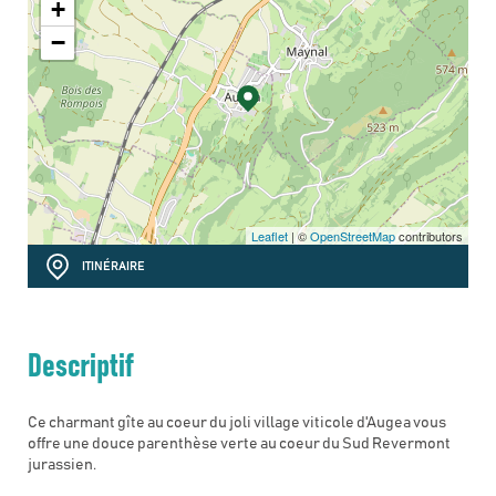
+
−
Leaflet
| ©
OpenStreetMap
contributors
ITINÉRAIRE
Descriptif
Ce charmant gîte au coeur du joli village viticole d'Augea vous
offre une douce parenthèse verte au coeur du Sud Revermont
jurassien.