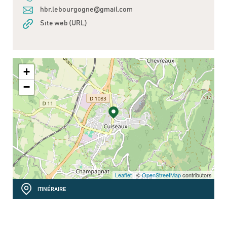
hbr.lebourgogne@gmail.com
Site web (URL)
+
−
Leaflet
| ©
OpenStreetMap
contributors
ITINÉRAIRE