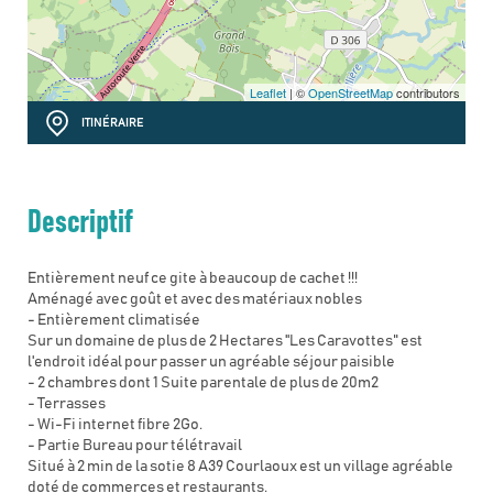
Leaflet
| ©
OpenStreetMap
contributors
ITINÉRAIRE
Descriptif
Entièrement neuf ce gite à beaucoup de cachet !!!
Aménagé avec goût et avec des matériaux nobles
- Entièrement climatisée
Sur un domaine de plus de 2 Hectares ''Les Caravottes" est
l'endroit idéal pour passer un agréable séjour paisible
- 2 chambres dont 1 Suite parentale de plus de 20m2
- Terrasses
- Wi-Fi internet fibre 2Go.
- Partie Bureau pour télétravail
Situé à 2 min de la sotie 8 A39 Courlaoux est un village agréable
doté de commerces et restaurants.