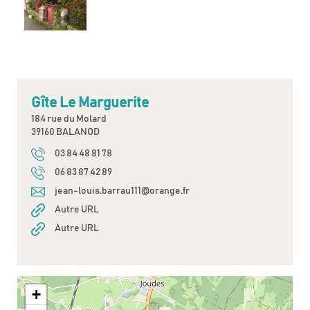
Gîte Le Marguerite
184 rue du Molard
39160 BALANOD
03 84 48 81 78
06 83 87 42 89
jean-louis.barrau111@orange.fr
Autre URL
Autre URL
+