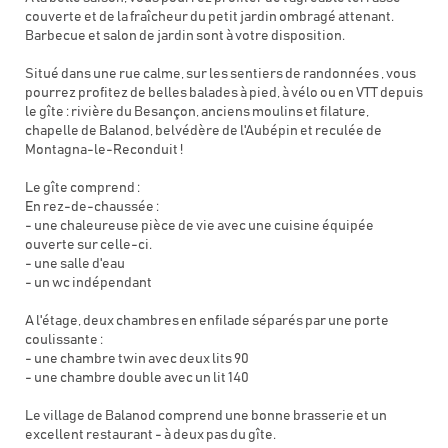
couverte et de la fraîcheur du petit jardin ombragé attenant.
Barbecue et salon de jardin sont à votre disposition.
Situé dans une rue calme, sur les sentiers de randonnées , vous
pourrez profitez de belles balades à pied, à vélo ou en VTT depuis
le gîte : rivière du Besançon, anciens moulins et filature,
chapelle de Balanod, belvédère de l'Aubépin et reculée de
Montagna-le-Reconduit !
Le gîte comprend :
En rez-de-chaussée :
- une chaleureuse pièce de vie avec une cuisine équipée
ouverte sur celle-ci.
- une salle d'eau
- un wc indépendant
A l'étage, deux chambres en enfilade séparés par une porte
coulissante :
- une chambre twin avec deux lits 90
- une chambre double avec un lit 140
Le village de Balanod comprend une bonne brasserie et un
excellent restaurant - à deux pas du gîte.