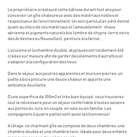
Le propriétaire a restauré cette bâtisse durant huit ans pour
concevoir un gîte chaleureux avec des matériaux nobles et
respectueux de l'environnement. Un soin particulier a été donné
quant au choix de ces matériaux et l’ameublement : chaux
aérienne et pigments naturels bio (ombre de chypre, terre noire
des Ardennes ou Roussillon), peinture à la farine...
La cuisine et la chambre double, atypiques ont totalement été
créées sur mesure afin de garder des éléments d’autrefois et
s’adapter à la configuration des lieux.
Dans le séjour aux poutres apparentes et murs en pierres, un
poêle à bois procure une douce chaleur et apporte une
ambiance douillette.
D’une superficie de 100m2 et très bien équipé, vous trouverez
tout le nécessaire pour un séjour confortable à toutes saisons
aux portes du Jura, en couple, en solo ou en famille. Les
compagnons à quatre pattes sont aussi les bienvenus !
A l’étage, ce charmant gîte se compose de deux chambres, une
chambre double et une chambre twin, idéale pour deux enfants