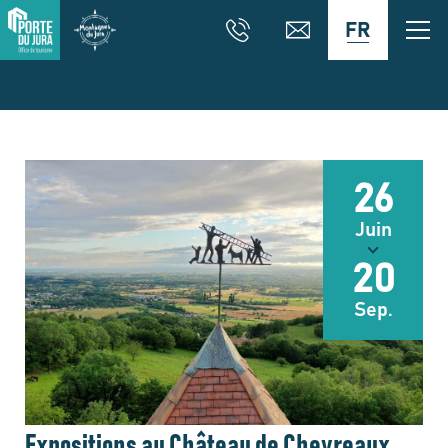
FR
26
Juin
20
Sep.
Expositions au Château de Chevreaux