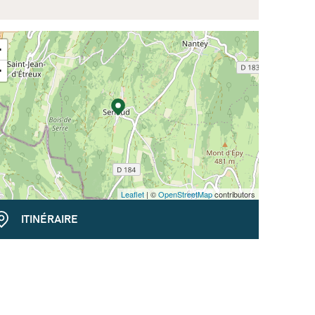
+
−
Leaflet
| ©
OpenStreetMap
contributors
ITINÉRAIRE