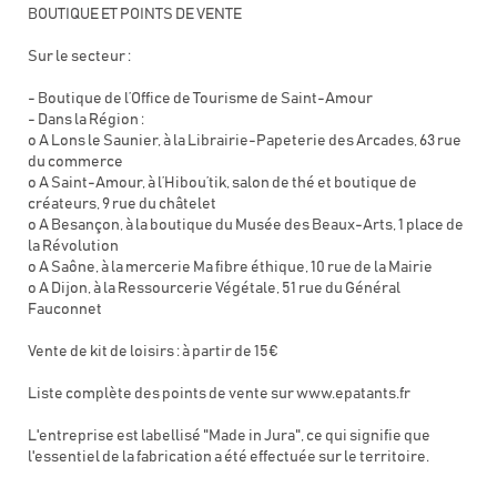
BOUTIQUE ET POINTS DE VENTE
Sur le secteur :
- Boutique de l’Office de Tourisme de Saint-Amour
- Dans la Région :
o A Lons le Saunier, à la Librairie-Papeterie des Arcades, 63 rue
du commerce
o A Saint-Amour, à l’Hibou’tik, salon de thé et boutique de
créateurs, 9 rue du châtelet
o A Besançon, à la boutique du Musée des Beaux-Arts, 1 place de
la Révolution
o A Saône, à la mercerie Ma fibre éthique, 10 rue de la Mairie
o A Dijon, à la Ressourcerie Végétale, 51 rue du Général
Fauconnet
Vente de kit de loisirs : à partir de 15€
Liste complète des points de vente sur www.epatants.fr
L'entreprise est labellisé "Made in Jura", ce qui signifie que
l'essentiel de la fabrication a été effectuée sur le territoire.