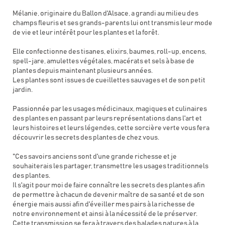
Mélanie, originaire du Ballon d'Alsace, a grandi au milieu des
champs fleuris et ses grands-parents lui ont transmis leur mode
de vie et leur intérêt pour les plantes et la forêt.
Elle confectionne des tisanes, elixirs, baumes, roll-up, encens,
spell-jare, amulettes végétales, macérats et sels à base de
plantes depuis maintenant plusieurs années.
Les plantes sont issues de cueillettes sauvages et de son petit
jardin.
Passionnée par les usages médicinaux, magiques et culinaires
des plantes en passant par leurs représentations dans l'art et
leurs histoires et leurs légendes, cette sorcière verte vous fera
découvrir les secrets des plantes de chez vous.
"Ces savoirs anciens sont d'une grande richesse et je
souhaiterais les partager, transmettre les usages traditionnels
des plantes.
Il s'agit pour moi de faire connaître les secrets des plantes afin
de permettre à chacun de devenir maître de sa santé et de son
énergie mais aussi afin d'éveiller mes pairs à la richesse de
notre environnement et ainsi à la nécessité de le préserver.
Cette transmission se fera à travers des balades natures à la