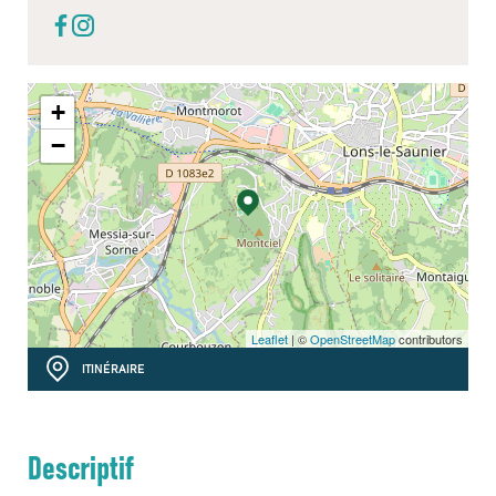
+
−
Leaflet
| ©
OpenStreetMap
contributors
ITINÉRAIRE
Descriptif