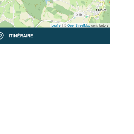
Leaflet
| ©
OpenStreetMap
contributors
ITINÉRAIRE