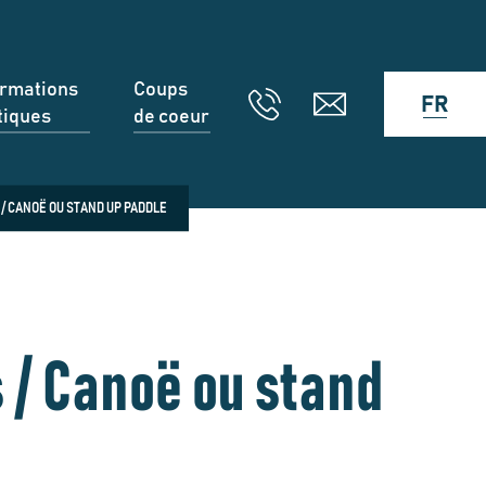
ormations
Coups
FR
tiques
de coeur
 CANOË OU STAND UP PADDLE
 / Canoë ou stand