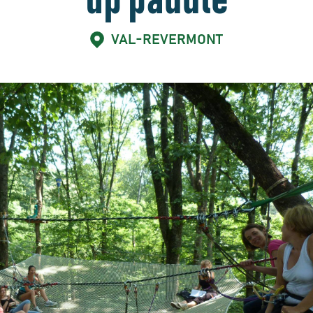
up paddle
VAL-REVERMONT