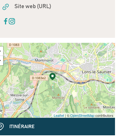
Site web (URL)
+
−
Leaflet
| ©
OpenStreetMap
contributors
ITINÉRAIRE