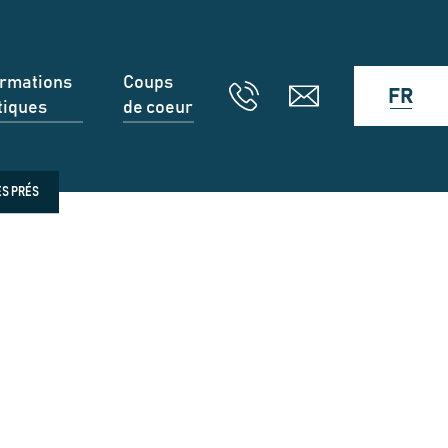
ormations
Coups
FR
tiques
de coeur
ES PRÉS