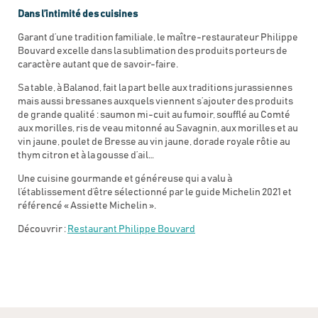
Dans l’intimité des cuisines
Garant d’une tradition familiale, le maître-restaurateur Philippe
Bouvard excelle dans la sublimation des produits porteurs de
caractère autant que de savoir-faire.
Sa table, à Balanod, fait la part belle aux traditions jurassiennes
mais aussi bressanes auxquels viennent s’ajouter des produits
de grande qualité : saumon mi-cuit au fumoir, soufflé au Comté
aux morilles, ris de veau mitonné au Savagnin, aux morilles et au
vin jaune, poulet de Bresse au vin jaune, dorade royale rôtie au
thym citron et à la gousse d’ail…
Une cuisine gourmande et généreuse qui a valu à
l’établissement d’être sélectionné par le guide Michelin 2021 et
référencé « Assiette Michelin ».
Découvrir :
Restaurant Philippe Bouvard