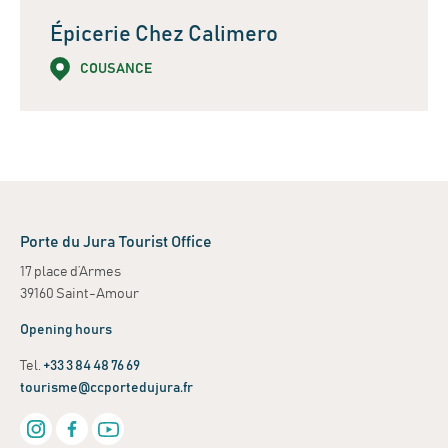
Épicerie Chez Calimero
COUSANCE
Leaflet
| ©
OpenStreetMap
contributors
+
−
Porte du Jura Tourist Office
17 place d’Armes
39160 Saint-Amour
Opening hours
Tel.
+33 3 84 48 76 69
tourisme@ccportedujura.fr