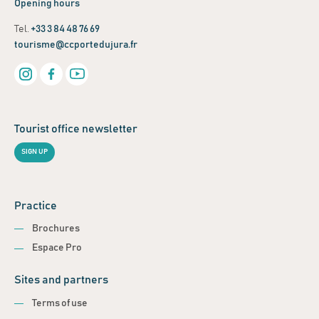
Opening hours
Tel.
+33 3 84 48 76 69
tourisme@ccportedujura.fr
Tourist office newsletter
SIGN UP
Practice
Brochures
Espace Pro
Sites and partners
Terms of use