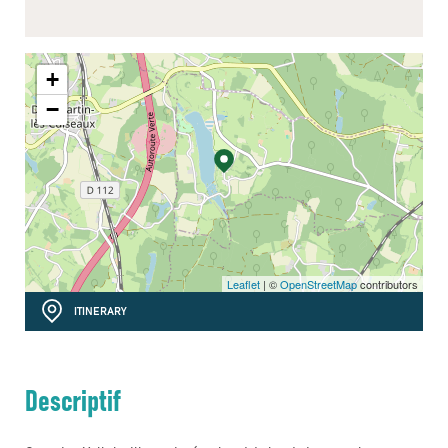
+
−
Leaflet
| ©
OpenStreetMap
contributors
ITINERARY
Descriptif