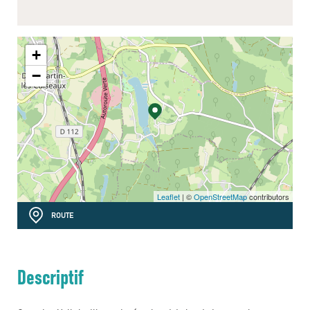
+
−
Leaflet
| ©
OpenStreetMap
contributors
ROUTE
Descriptif