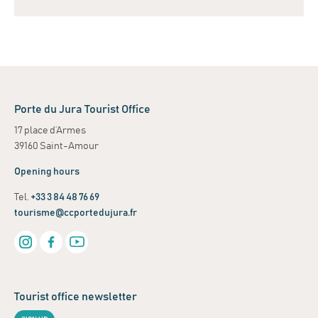
Leaflet
| ©
OpenStreetMap
contributors
+
−
Porte du Jura Tourist Office
17 place d’Armes
39160 Saint-Amour
Opening hours
Tel.
+33 3 84 48 76 69
tourisme@ccportedujura.fr
Tourist office newsletter