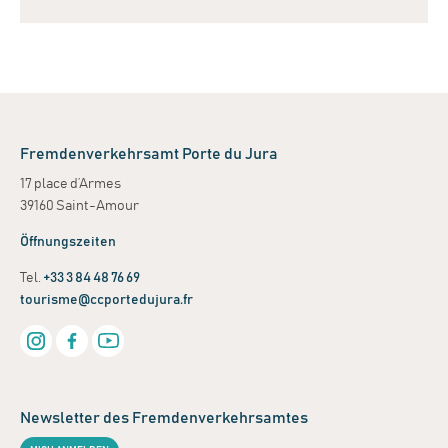
Leaflet
| ©
OpenStreetMap
contributors
+
−
Fremdenverkehrsamt Porte du Jura
17 place d’Armes
39160 Saint-Amour
Öffnungszeiten
Tel.
+33 3 84 48 76 69
tourisme@ccportedujura.fr
Newsletter des Fremdenverkehrsamtes