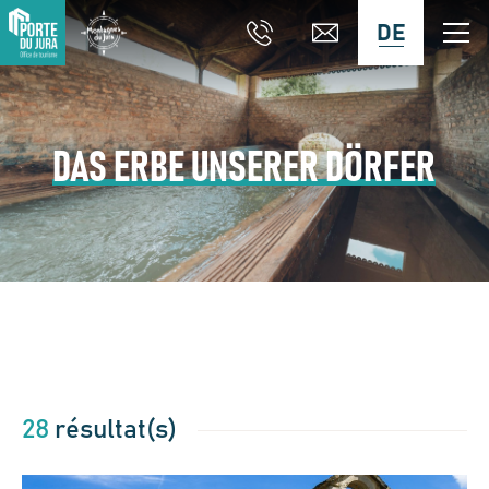
DE
DAS ERBE UNSERER DÖRFER
28
résultat(s)