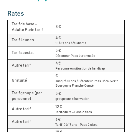
Rates
Tarif de base -
8 €
Adulte Plein tarif
4 €
Tarif Jeunes
10 à 17 ans / étudiants
5 €
Tarif spécial
Détenteur Pass Juramusée
4 €
Autre tarif
Personne en situation de handicap
€
Gratuité
Jusqu'à 10 ans / Détenteur Pass Découverte
Bourgogne Franche Comté
Tarif groupe (par
5 €
personne)
groupe sur réservation
12 €
Autre tarif
Tarif adulte - Pass 2 sites
6 €
Autre tarif
Tarif 10 à 17 ans - Pass 2 sites