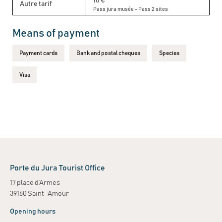
10 €
Autre tarif
Pass jura musée - Pass 2 sites
Means of payment
Payment cards
Bank and postal cheques
Species
Visa
Porte du Jura Tourist Office
17 place d’Armes
39160 Saint-Amour
Opening hours