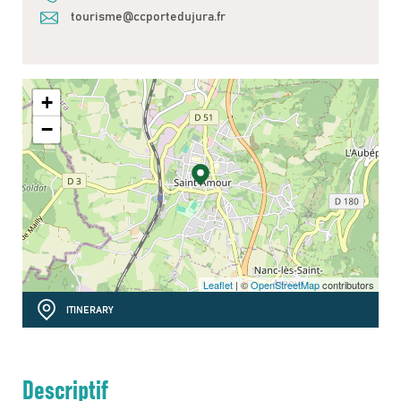
tourisme@ccportedujura.fr
+
−
Leaflet
| ©
OpenStreetMap
contributors
ITINERARY
Descriptif