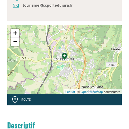
tourisme@ccportedujura.fr
+
−
Leaflet
| ©
OpenStreetMap
contributors
ROUTE
Descriptif