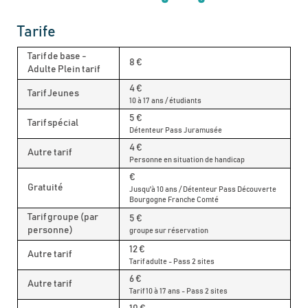
Tarife
Tarif de base -
8 €
Adulte Plein tarif
4 €
Tarif Jeunes
10 à 17 ans / étudiants
5 €
Tarif spécial
Détenteur Pass Juramusée
4 €
Autre tarif
Personne en situation de handicap
€
Gratuité
Jusqu'à 10 ans / Détenteur Pass Découverte
Bourgogne Franche Comté
Tarif groupe (par
5 €
personne)
groupe sur réservation
12 €
Autre tarif
Tarif adulte - Pass 2 sites
6 €
Autre tarif
Tarif 10 à 17 ans - Pass 2 sites