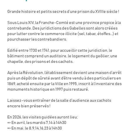
Grande histoire et petits secrets d’une prison du XVIIIe siècle !
Sous Louis XIV, la Franche-Comté est une province propice à la
contrebande. Des juridictions des Gabelles sont alors créées
pour lutter contre le commerce illicite (sel, tabac, étoffes…) et
pourchasser les contrebandiers.
Edifié entre 1730 et 1741, pour accueillir cette juridiction, le
bâtiment comprend un auditoire, le logement du geôlier, une
chapelle, des prisons et des cachots.
Après la Révolution, l’établissement devient une maison d’arrêt
puis un dépôt de sûreté avant d’être vendu à des particuliers en
1869, acheté ensuite par la Ville en 1995, inscrit à l’inventaire des
monuments historique en 1997 puis restauré.
Laissez-vous entraîner de la salle d’audience aux cachots
encore bien préservés !
En 2026, les visites guidées auront lieu:
=> En avril, les mardis 7,14 à 14h30
=> En mai, le 8,9,14,16,23 à 14h30