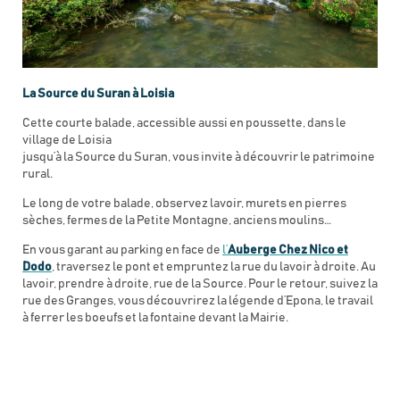
La Source du Suran à Loisia
Cette courte balade, accessible aussi en poussette, dans le
village de Loisia
jusqu’à la Source du Suran, vous invite à découvrir le patrimoine
rural.
Le long de votre balade, observez lavoir, murets en pierres
sèches, fermes de la Petite Montagne, anciens moulins…
En vous garant au parking en face de
l’
Auberge Chez Nico et
Dodo
, traversez le pont et empruntez la rue du lavoir à droite. Au
lavoir, prendre à droite, rue de la Source. Pour le retour, suivez la
rue des Granges, vous découvrirez la légende d’Epona, le travail
à ferrer les boeufs et la fontaine devant la Mairie.