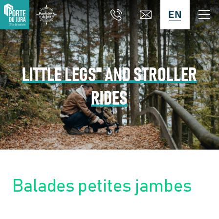
EN
LITTLE LEGS" AND STROLLER
RIDES
Balades petites jambes