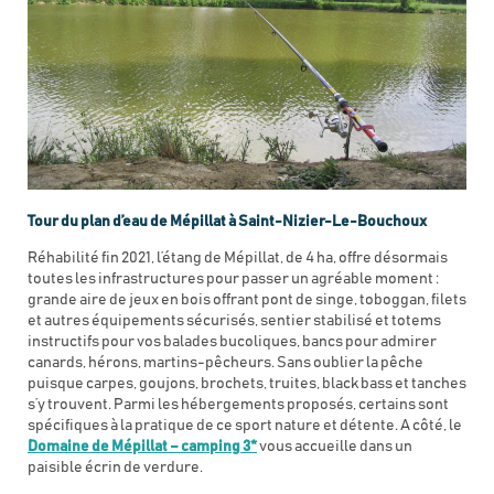
Tour du plan d’eau de Mépillat à Saint-Nizier-Le-Bouchoux
Réhabilité fin 2021, l’étang de Mépillat, de 4 ha, offre désormais
toutes les infrastructures pour passer un agréable moment :
grande aire de jeux en bois offrant pont de singe, toboggan, filets
et autres équipements sécurisés, sentier stabilisé et totems
instructifs pour vos balades bucoliques, bancs pour admirer
canards, hérons, martins-pêcheurs. Sans oublier la pêche
puisque carpes, goujons, brochets, truites, black bass et tanches
s’y trouvent. Parmi les hébergements proposés, certains sont
spécifiques à la pratique de ce sport nature et détente. A côté, le
Domaine de Mépillat – camping 3*
vous accueille dans un
paisible écrin de verdure.