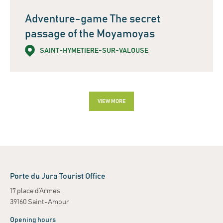
Adventure-game The secret
passage of the Moyamoyas
SAINT-HYMETIERE-SUR-VALOUSE
VIEW MORE
Leaflet
| ©
OpenStreetMap
contributors
+
−
Porte du Jura Tourist Office
17 place d’Armes
39160 Saint-Amour
Opening hours