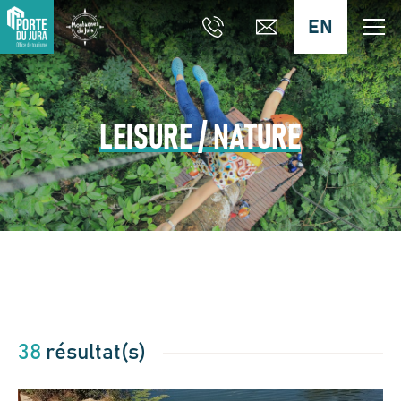
EN
LEISURE / NATURE
38
résultat(s)