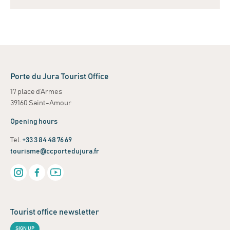
Leaflet
| ©
OpenStreetMap
contributors
+
−
Porte du Jura Tourist Office
17 place d’Armes
39160 Saint-Amour
Opening hours
Tel.
+33 3 84 48 76 69
tourisme@ccportedujura.fr
Tourist office newsletter
SIGN UP