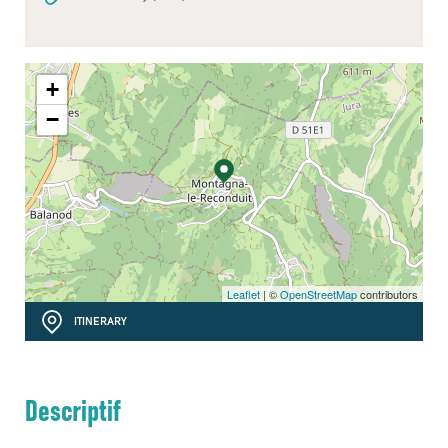
+
−
Leaflet
| ©
OpenStreetMap
contributors
ITINERARY
Descriptif