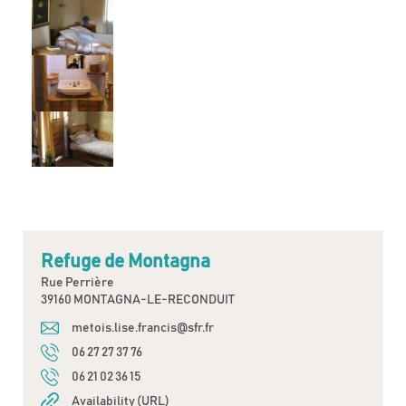
Refuge de Montagna
Rue Perrière
39160 MONTAGNA-LE-RECONDUIT
metois.lise.francis@sfr.fr
06 27 27 37 76
06 21 02 36 15
Availability (URL)