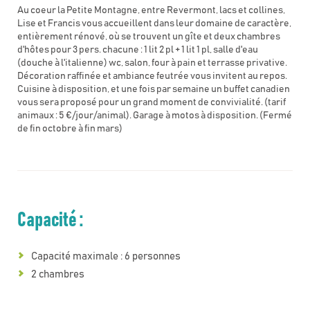
Au coeur la Petite Montagne, entre Revermont, lacs et collines,
Lise et Francis vous accueillent dans leur domaine de caractère,
entièrement rénové, où se trouvent un gîte et deux chambres
d'hôtes pour 3 pers. chacune : 1 lit 2 pl + 1 lit 1 pl, salle d'eau
(douche à l'italienne) wc, salon, four à pain et terrasse privative.
Décoration raffinée et ambiance feutrée vous invitent au repos.
Cuisine à disposition, et une fois par semaine un buffet canadien
vous sera proposé pour un grand moment de convivialité. (tarif
animaux : 5 €/jour/animal). Garage à motos à disposition. (Fermé
de fin octobre à fin mars)
Capacité :
Capacité maximale : 6 personnes
2 chambres