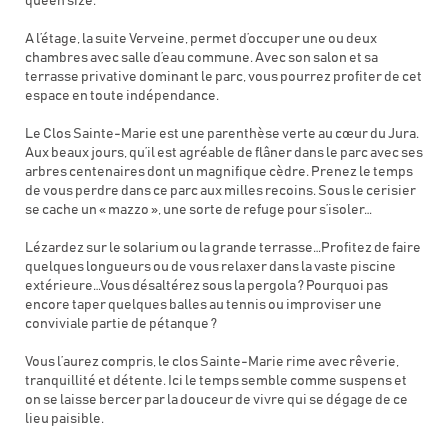
queen size.
A l’étage, la suite Verveine, permet d’occuper une ou deux
chambres avec salle d’eau commune. Avec son salon et sa
terrasse privative dominant le parc, vous pourrez profiter de cet
espace en toute indépendance.
Le Clos Sainte-Marie est une parenthèse verte au cœur du Jura.
Aux beaux jours, qu’il est agréable de flâner dans le parc avec ses
arbres centenaires dont un magnifique cèdre. Prenez le temps
de vous perdre dans ce parc aux milles recoins. Sous le cerisier
se cache un « mazzo », une sorte de refuge pour s’isoler…
Lézardez sur le solarium ou la grande terrasse…Profitez de faire
quelques longueurs ou de vous relaxer dans la vaste piscine
extérieure…Vous désaltérez sous la pergola ? Pourquoi pas
encore taper quelques balles au tennis ou improviser une
conviviale partie de pétanque ?
Vous l’aurez compris, le clos Sainte-Marie rime avec rêverie,
tranquillité et détente. Ici le temps semble comme suspens et
on se laisse bercer par la douceur de vivre qui se dégage de ce
lieu paisible.