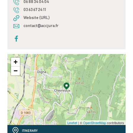
06 88 34 04 04
03 63 67 24 11
Website (URL)
contact@accjura.fr
+
−
Leaflet
| ©
OpenStreetMap
contributors
ITINERARY