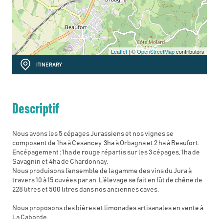
Leaflet
| ©
OpenStreetMap
contributors
ITINERARY
Descriptif
Nous avons les 5 cépages Jurassiens et nos vignes se
composent de 1ha à Cesancey, 3ha à Orbagna et 2 ha à Beaufort.
Encépagement : 1ha de rouge répartis sur les 3 cépages, 1ha de
Savagnin et 4ha de Chardonnay.
Nous produisons l’ensemble de la gamme des vins du Jura à
travers 10 à 15 cuvées par an. L’élevage se fait en fût de chêne de
228 litres et 500 litres dans nos anciennes caves.
Nous proposons des bières et limonades artisanales en vente à
La Caborde.