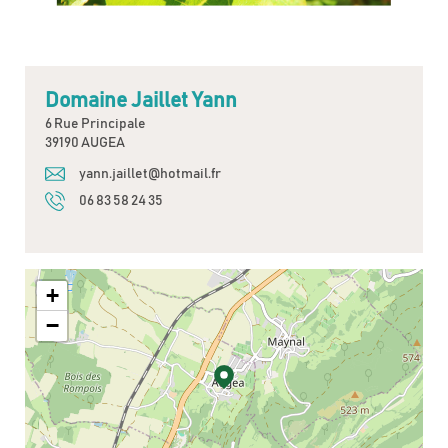
Domaine Jaillet Yann
6 Rue Principale
39190 AUGEA
yann.jaillet@hotmail.fr
06 83 58 24 35
+
−