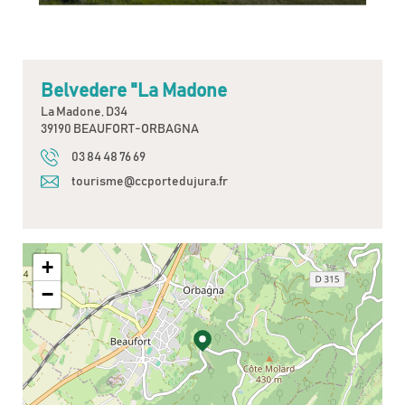
Belvedere "La Madone
La Madone, D34
39190 BEAUFORT-ORBAGNA
03 84 48 76 69
tourisme@ccportedujura.fr
+
−