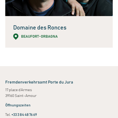
Domaine des Ronces
BEAUFORT-ORBAGNA
Leaflet
| ©
OpenStreetMap
contributors
+
−
Fremdenverkehrsamt Porte du Jura
17 place d’Armes
39160 Saint-Amour
Öffnungszeiten
Tel.
+33 3 84 48 76 69